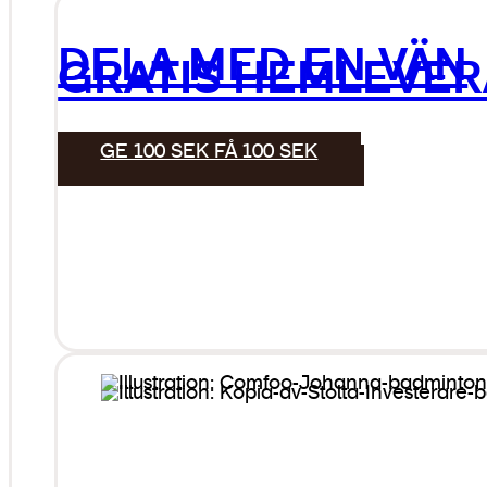
DELA MED EN VÄN
GRATIS HEMLEVE
GE 100 SEK FÅ 100 SEK
VID KÖP ÖVER 949 SEK