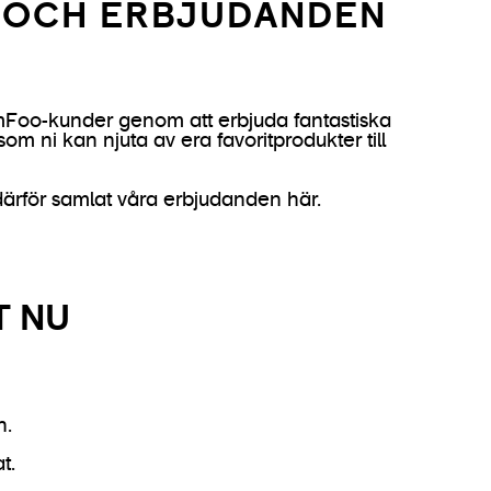
 OCH ERBJUDANDEN
ComFoo-kunder genom att erbjuda fantastiska
om ni kan njuta av era favoritprodukter till
i därför samlat våra erbjudanden här.
T NU
n.
t.