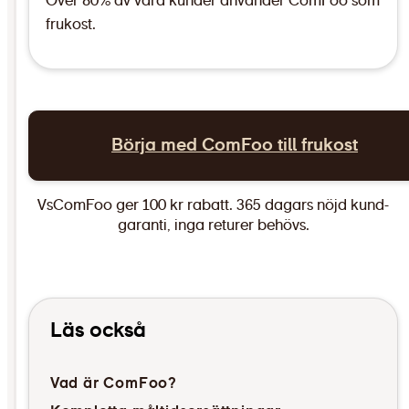
Över 80% av våra kunder använder ComFoo som
frukost.
Börja med ComFoo till frukost
VsComFoo ger 100 kr rabatt. 365 dagars nöjd kund-
garanti, inga returer behövs.
Läs också
Vad är ComFoo?